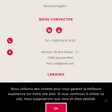
Mentions légales
NOUS CONTACTER
Tel: +33(0)1 64 10 30 00
Adresse: 191 Rue Pascal - Z.I,
77000 Vaux-le-Pénil
Mail: srati@srati.com
LANGUES
Français
Nous utilisons des cookies pour vous garantir la meilleure
expérience sur notre site web. Si vous continuez à utiliser ce
site, nous supposerons que vous en êtes satisfait.
© 2020 Srati France. Tous droits réservés. Site par
L'Agence de
OK
communication digitale
.